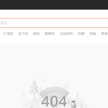
方便面
老干妈
腊肉
螺蛳粉
火锅底料
槟榔
辣椒
青椒
脖
热干面
辣条
大辣片
水饺