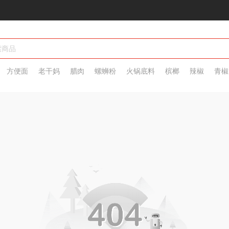
方便面
老干妈
腊肉
螺蛳粉
火锅底料
槟榔
辣椒
青椒
脖
热干面
辣条
大辣片
水饺