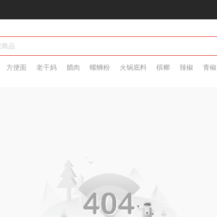
方便面
老干妈
腊肉
螺蛳粉
火锅底料
槟榔
辣椒
青椒
脖
热干面
辣条
大辣片
水饺