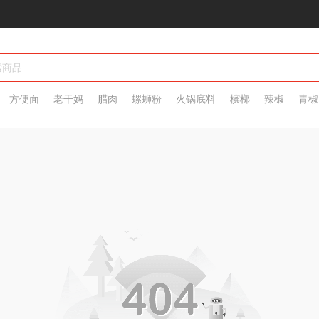
方便面
老干妈
腊肉
螺蛳粉
火锅底料
槟榔
辣椒
青椒
脖
热干面
辣条
大辣片
水饺